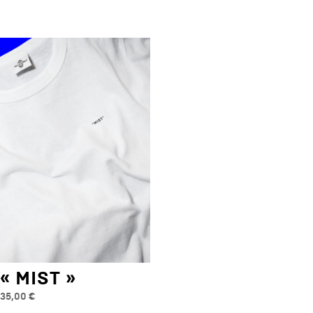
« MIST »
35,00
€