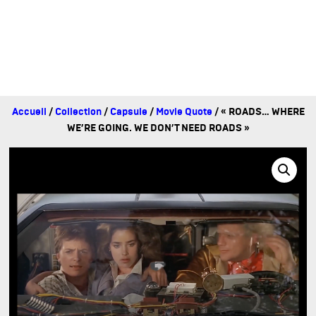
Accueil
/
Collection
/
Capsule
/
Movie Quote
/ « ROADS… WHERE
WE’RE GOING. WE DON’T NEED ROADS »