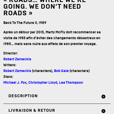
« ROADS… WHERE WE’RE
GOING. WE DON’T NEED
ROADS »
Back To The Future II, 1989
Après un détour par 2015, Marty McFly doit recommencer sa
visite de 1955 afin d’éviter des changements désastreux en
1985… mais sans nuire aux effets de son premier voyage.
Director:
Robert Zemeckis
Writers:
Robert Zemeckis
(characters),
Bob Gale
(characters)
Stars:
Michael J. Fox
,
Christopher Lloyd
,
Lea Thompson
DESCRIPTION
LIVRAISON & RETOUR