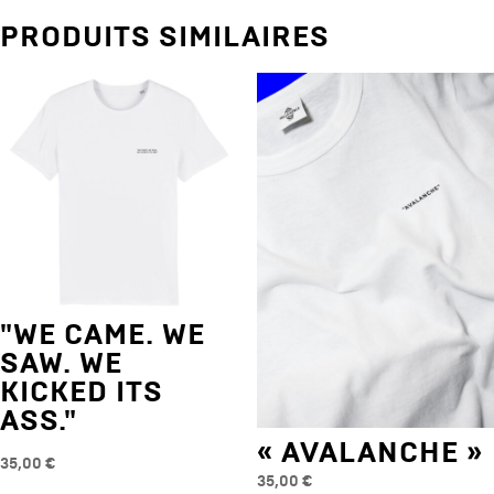
WE’RE
PRODUITS SIMILAIRES
GOING.
WE
DON’T
NEED
ROADS"
"WE CAME. WE
SAW. WE
KICKED ITS
ASS."
« AVALANCHE »
35,00
€
35,00
€