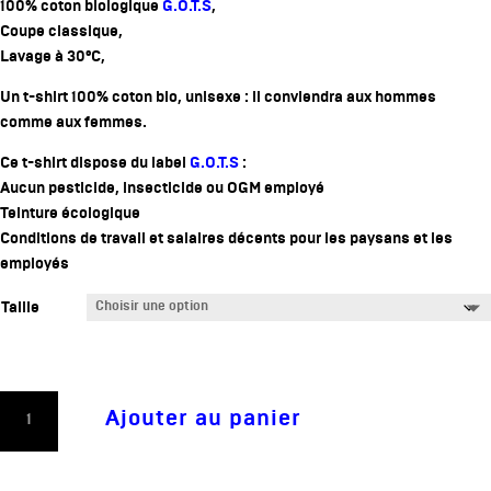
100% coton biologique
G.O.T.S
,
Coupe classique,
Lavage à 30°C,
Un t-shirt 100% coton bio, unisexe : il conviendra aux hommes
comme aux femmes.
Ce t-shirt dispose du label
G.O.T.S
:
Aucun pesticide, insecticide ou OGM employé
Teinture écologique
Conditions de travail et salaires décents pour les paysans et les
employés
Taille
quantité
Ajouter au panier
de
"ROADS...
WHERE