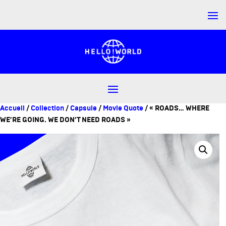
Accueil
/
Collection
/
Capsule
/
Movie Quote
/ « ROADS… WHERE
WE’RE GOING. WE DON’T NEED ROADS »