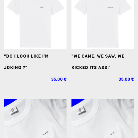
ROADS"
"DO I LOOK LIKE I'M
"WE CAME. WE SAW. WE
JOKING ?"
KICKED ITS ASS."
35,00
€
35,00
€