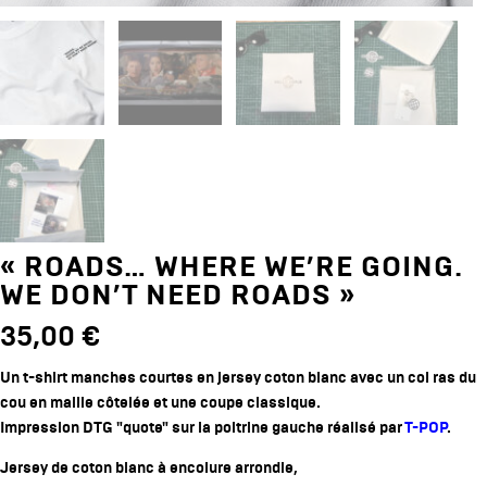
« ROADS… WHERE WE’RE GOING.
WE DON’T NEED ROADS »
35,00
€
Un t-shirt manches courtes en jersey coton blanc avec un col ras du
cou en maille côtelée et une coupe classique.
Impression DTG "quote" sur la poitrine gauche réalisé par
T-POP
.
Jersey de coton blanc à encolure arrondie,